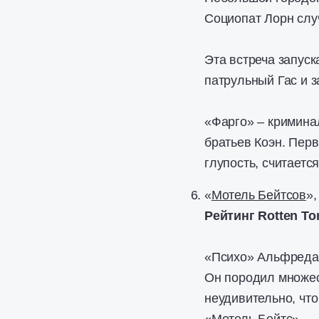
Социопат Лорн слу
Эта встреча запуск
патрульный Гас и 
«Фарго» – кримина
братьев Коэн. Перв
глупость, считаетс
«
Мотель Бейтсов
»,
Рейтинг Rotten To
«Психо» Альфреда 
Он породил множес
неудивительно, что
«Мотель Бейтс».