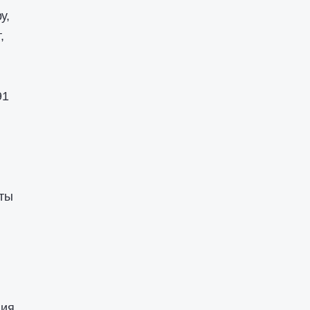
у,
,
91
ты
ия.