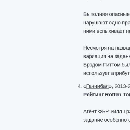
Выполняя опасные 
нарушают одно прав
ними вспыхивает н
Несмотря на назван
вариация на задан
Брэдом Питтом был
использует атрибу
«
Ганнибал
», 2013-
Рейтинг Rotten To
Агент ФБР Уилл Грэ
задание особенно 