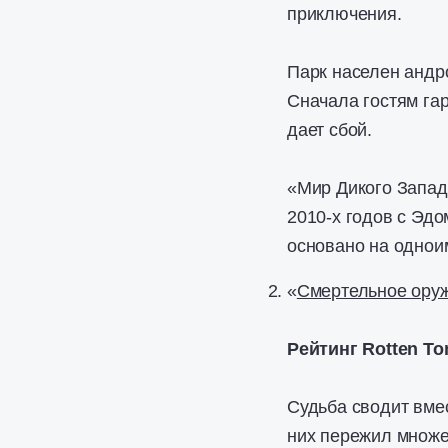
приключения.
Парк населен андр
Сначала гостям га
дает сбой.
«Мир Дикого Запад
2010-х годов с Эд
основано на однои
«
Смертельное ору
Рейтинг Rotten To
Судьба сводит вме
них пережил множе