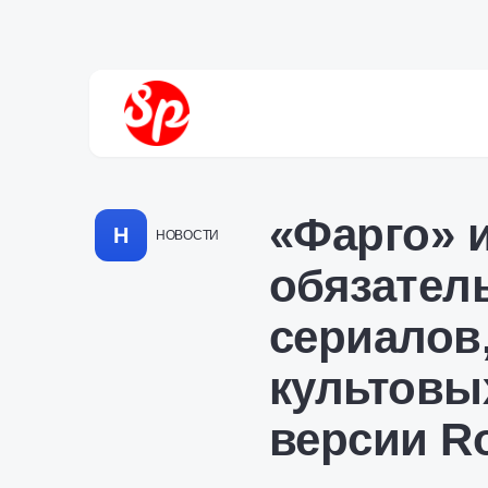
«Фарго» и
Н
НОВОСТИ
обязател
сериалов
культовы
версии Ro