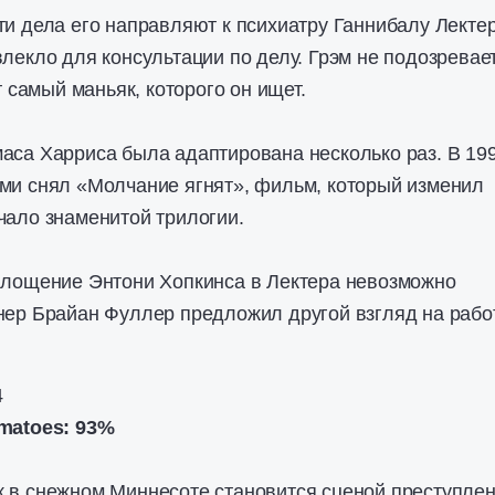
и дела его направляют к психиатру Ганнибалу Лектер
лекло для консультации по делу. Грэм не подозревает
т самый маньяк, которого он ищет.
аса Харриса была адаптирована несколько раз. В 19
ми снял «Молчание ягнят», фильм, который изменил
чало знаменитой трилогии.
площение Энтони Хопкинса в Лектера невозможно
нер Брайан Фуллер предложил другой взгляд на рабо
4
matoes: 93%
 в снежном Миннесоте становится сценой преступлен