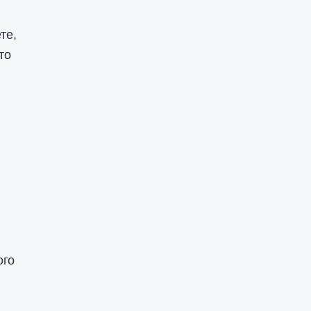
те,
то
ого