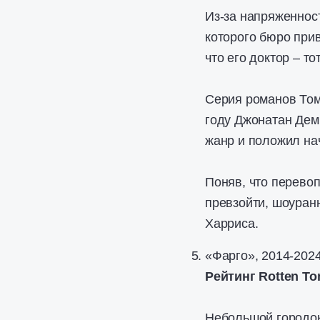
Из-за напряженност
которого бюро прив
что его доктор – то
Серия романов Том
году Джонатан Дем
жанр и положил на
Поняв, что перево
превзойти, шоуран
Харриса.
«Фарго», 2014-202
Рейтинг Rotten To
Небольшой городок