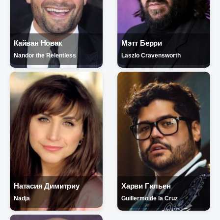
Кайван Новак
Мэтт Берри
Nandor the Relentless
Laszlo Cravensworth
Натасия Димитриу
Харви Гильен
Nadja
Guillermo de la Cruz