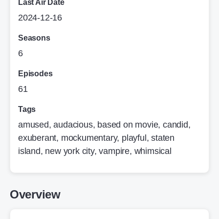
Last Air Date
2024-12-16
Seasons
6
Episodes
61
Tags
amused
,
audacious
,
based on movie
,
candid
,
exuberant
,
mockumentary
,
playful
,
staten
island, new york city
,
vampire
,
whimsical
Overview