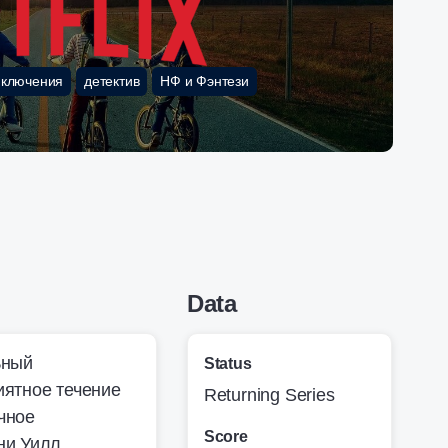
иключения
детектив
НФ и Фэнтези
Data
ьный
Status
иятное течение
Returning Series
чное
Score
ни Уилл.