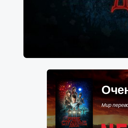
Оче
Мир перево