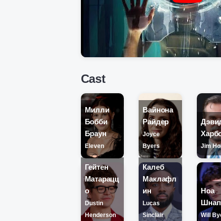
Cast
Милли
Вайнона
Бобби
Райдер
Дэви
Браун
Харб
Joyce
Eleven
Byers
Jim Ho
Гейтен
Калеб
Матарацц
Маклафл
о
ин
Ноа
Шнап
Dustin
Lucas
Henderson
Sinclair
Will By