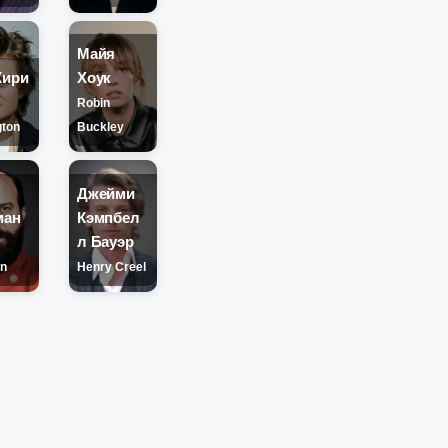
Майя
Кири
Хоук
Robin
gton
Buckley
т
Джейми
ман
Кэмпбел
л Бауэр
y
n
Henry Creel