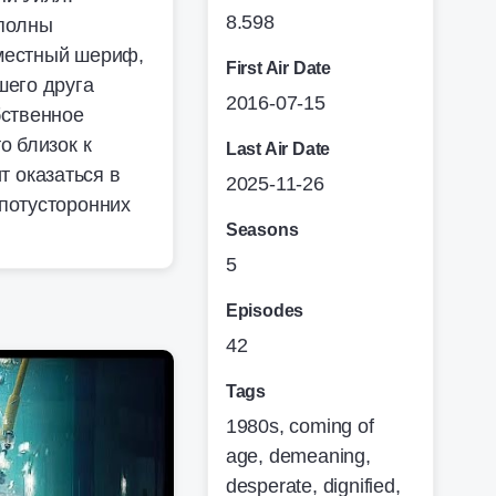
8.598
 полны
местный шериф,
First Air Date
шего друга
2016-07-15
бственное
о близок к
Last Air Date
т оказаться в
2025-11-26
потусторонних
Seasons
5
Episodes
42
Tags
1980s
,
coming of
age
,
demeaning
,
desperate
,
dignified
,