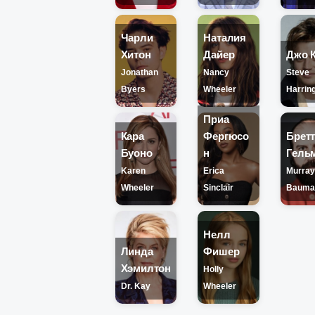
Чарли
Наталия
Хитон
Дайер
Джо 
Jonathan
Nancy
Steve
Byers
Wheeler
Harrin
Приа
Кара
Фергюсо
Брет
Буоно
н
Гель
Karen
Erica
Murra
Wheeler
Sinclair
Bauma
Нелл
Линда
Фишер
Хэмилтон
Holly
Dr. Kay
Wheeler