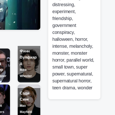
distressing
,
experiment
,
friendship
,
government
conspiracy
,
halloween
,
horror
,
intense
,
melancholy
,
Финн
monster
,
monster
Вулфхар
horror
,
parallel world
,
д
д
small town
,
super
ор
Mike
power
,
supernatural
,
pper
Wheeler
supernatural horror
,
teen drama
,
wonder
Сэди
Синк
п
Max
ers
Mayfield